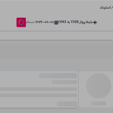
 استرداد
بلیط پرواز
THR
به
OMI
2026-08-08
1
مسافر